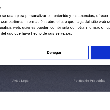
s
Información sobre grúas
b se usan para personalizar el contenido y los anuncios, ofrecer
Tipos de grúas de remolque y asistencia en carretera
s, compartimos información sobre el uso que haga del sitio web 
Diferencias entre las plataformas portacoches de
 análisis web, quienes pueden combinarla con otra información q
Voltego
r del uso que haya hecho de sus servicios.
Denegar
Aviso Legal
Política de Privacidad