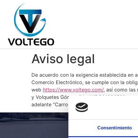
PORTAVEHÍCULOS
Y
GRÚAS DE ASISTENCIA
Aviso legal
De acuerdo con la exigencia establecida en ar
Comercio Electrónico, se cumple con la obliga
web
https://www.voltego.com/
, así como las
y Volquetes Gómez S.L., NIF B91636530 con do
adelante “Carrocerías y Volquetes Gómez, S.L
Consentimiento