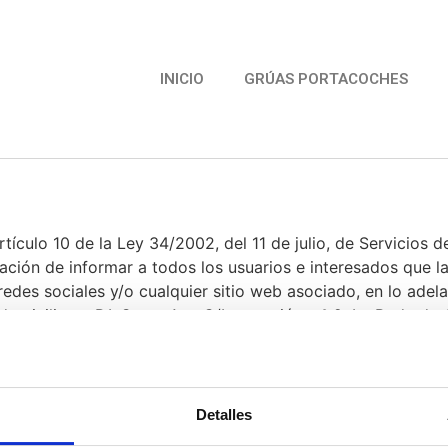
INICIO
GRÚAS PORTACOCHES
tículo 10 de la Ley 34/2002, del 11 de julio, de Servicios d
ción de informar a todos los usuarios e interesados que la
 redes sociales y/o cualquier sitio web asociado, en lo adel
micilio en P.I. Santa Ana C/Innovación n.º 2, La Roda de A
.” y cuyo correo electrónico de contacto es
info@voltego
Detalles