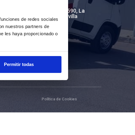
Calle Innovación 2, 41590, La
Roda de Andalucía, Sevilla
 funciones de redes sociales
con nuestros partners de
+(34) 954 01 52 10
ue les haya proporcionado o
info@voltego.com
Permitir todas
Política de Cookies